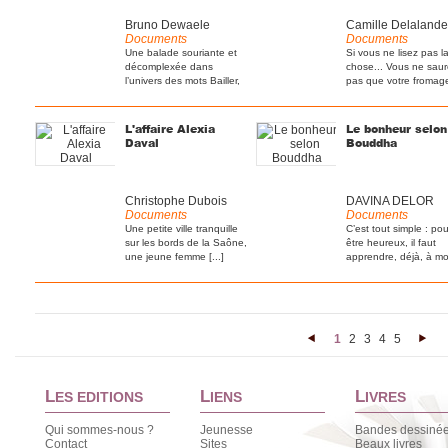
Bruno Dewaele
Camille Delalande
Documents
Documents
Une balade souriante et
Si vous ne lisez pas l
décomplexée dans
chose... Vous ne sau
l’univers des mots Bailler,
pas que votre fromage 
[...]
L'affaire Alexia
Le bonheur selon
Daval
Bouddha
Christophe Dubois
DAVINA DELOR
Documents
Documents
Une petite ville tranquille
C’est tout simple : pou
sur les bords de la Saône,
être heureux, il faut
une jeune femme [...]
apprendre, déjà, à mo
[...]
1
2
3
4
5
<
>
L
L
L
ES EDITIONS
IENS
IVRES
Qui sommes-nous ?
Jeunesse
Bandes dessiné
Contact
Sites
Beaux livres