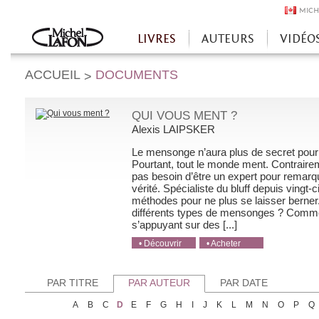
MICH
LIVRES
AUTEURS
VIDÉO
Accueil
ACCUEIL
DOCUMENTS
>
QUI VOUS MENT ?
Alexis LAIPSKER
Le mensonge n’aura plus de secret pour
Pourtant, tout le monde ment. Contraireme
pas besoin d’être un expert pour remar
vérité. Spécialiste du bluff depuis vingt
méthodes pour ne plus se laisser berner
différents types de mensonges ? Comme
s’appuyant sur des [...]
• Découvrir
• Acheter
• Acheter
• Acheter
• Acheter
PAR TITRE
PAR AUTEUR
PAR DATE
A
B
C
D
E
F
G
H
I
J
K
L
M
N
O
P
Q