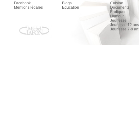
Facebook
Blogs
Cuisine
Mentions légales
Education
Documents
Érotiques
Humour
Jeunesse
Jeunesse 12 ans 
Jeunesse 7-9 an