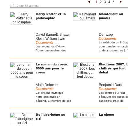
1
2
3
4
5
<
>
1 à 12 sur 55 au total
Harry Potter et la
Maintenant ou
philosophie
jamais
David Baggett, Shawn
Denyzee
Klein, William Irwin
Documents
Documents
La méthode en 8 éta
Les aventures d’Harry
pour transformer ta vi
Potter ensorcellent des
tu déjà ressenti ce [...
millions de lecteurs de par
[...]
Le roman du coeur:
Élections 2007: 
5000 ans pour le
chiffres qui font
coeur
débat
Alain Deloche
Benjamin Dard
Documents
Documents
Cet organe mythique,
Les chiffres qui font
notre existence en
débatLes réponses d
dépend. Et nombre de ses
candidats.50 % de
maux [...]
smicards de [...]
De l'aborigène au
La chose
zizi