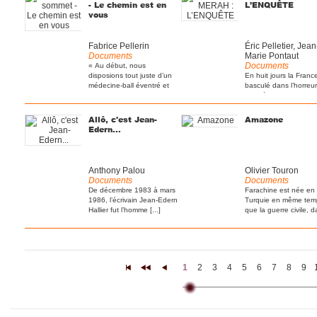
- Le chemin est en
L’ENQUÊTE
vous
Fabrice Pellerin
Éric Pelletier, Jean
Documents
Marie Pontaut
Documents
« Au début, nous
disposions tout juste d’un
En huit jours la Franc
médecine-ball éventré et
basculé dans l’horreur
de [...]
trois légionnaires [...]
Allô, c'est Jean-
Amazone
Edern...
Anthony Palou
Olivier Touron
Documents
Documents
De décembre 1983 à mars
Farachine est née en
1986, l’écrivain Jean-Edern
Turquie en même tem
Hallier fut l’homme [...]
que la guerre civile, 
la [...]
1
2
3
4
5
6
7
8
9
|<
<<
<