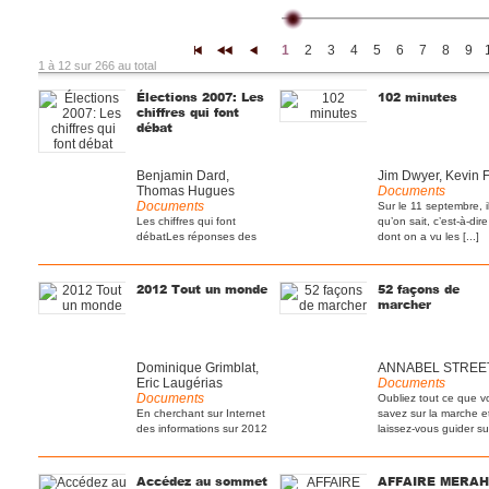
1
2
3
4
5
6
7
8
9
|<
<<
<
1 à 12 sur 266 au total
Élections 2007: Les
102 minutes
chiffres qui font
débat
Benjamin Dard,
Jim Dwyer, Kevin 
Thomas Hugues
Documents
Documents
Sur le 11 septembre, i
Les chiffres qui font
qu’on sait, c’est-à-dir
débatLes réponses des
dont on a vu les [...]
candidats.50 % de
smicards de [...]
2012 Tout un monde
52 façons de
marcher
Dominique Grimblat,
ANNABEL STREE
Eric Laugérias
Documents
Documents
Oubliez tout ce que v
En cherchant sur Internet
savez sur la marche e
des informations sur 2012
laissez-vous guider sur 
et les jeux [...]
Accédez au sommet
AFFAIRE MERAH