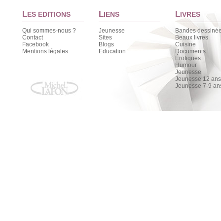
L
L
L
ES EDITIONS
IENS
IVRES
Qui sommes-nous ?
Jeunesse
Bandes dessiné
Contact
Sites
Beaux livres
Facebook
Blogs
Cuisine
Mentions légales
Education
Documents
Érotiques
Humour
Jeunesse
Jeunesse 12 ans 
Jeunesse 7-9 an