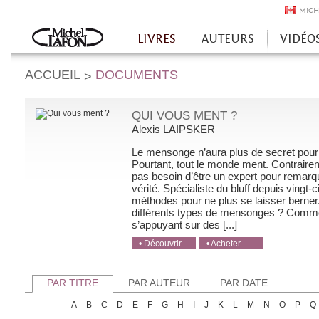
MICH
LIVRES
AUTEURS
VIDÉO
Accueil
ACCUEIL
DOCUMENTS
>
QUI VOUS MENT ?
Alexis LAIPSKER
Le mensonge n’aura plus de secret pour
Pourtant, tout le monde ment. Contraireme
pas besoin d’être un expert pour remar
vérité. Spécialiste du bluff depuis vingt
méthodes pour ne plus se laisser berner
différents types de mensonges ? Comme
s’appuyant sur des [...]
• Découvrir
• Acheter
• Acheter
• Acheter
• Acheter
PAR TITRE
PAR AUTEUR
PAR DATE
A
B
C
D
E
F
G
H
I
J
K
L
M
N
O
P
Q