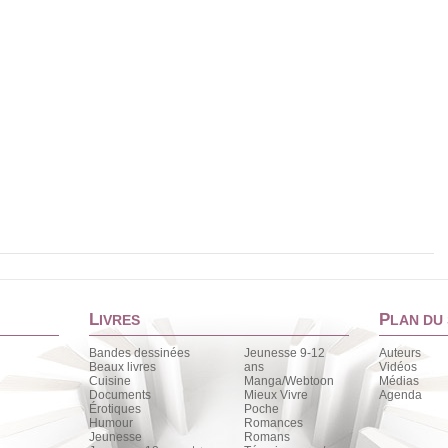
L
P
IVRES
LAN DU 
Bandes dessinées
Jeunesse 9-12
Auteurs
Beaux livres
ans
Vidéos
Cuisine
Manga/Webtoon
Médias
Documents
Mieux Vivre
Agenda
Érotiques
Poche
Humour
Romances
Jeunesse
Romans