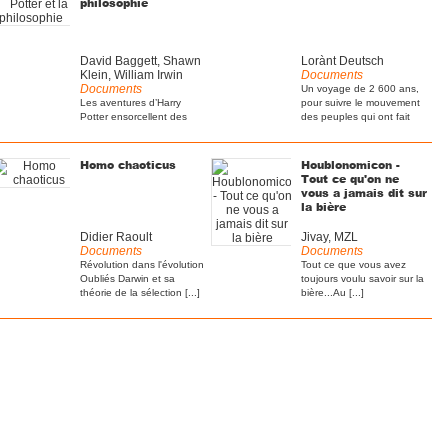
philosophie
David Baggett, Shawn
Lorànt Deutsch
Klein, William Irwin
Documents
Documents
Un voyage de 2 600 ans,
Les aventures d’Harry
pour suivre le mouvement
Potter ensorcellent des
des peuples qui ont fait
millions de lecteurs de par
[...]
[...]
Homo chaoticus
Houblonomicon -
Tout ce qu'on ne
vous a jamais dit sur
la bière
Didier Raoult
Jivay, MZL
Documents
Documents
Révolution dans l'évolution
Tout ce que vous avez
Oubliés Darwin et sa
toujours voulu savoir sur la
théorie de la sélection [...]
bière...Au [...]