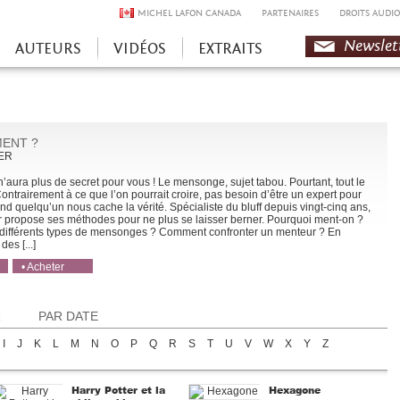
MICHEL LAFON CANADA
PARTENAIRES
DROITS AUDIO
Newslet
AUTEURS
VIDÉOS
EXTRAITS
MENT ?
KER
aura plus de secret pour vous ! Le mensonge, sujet tabou. Pourtant, tout le
ntrairement à ce que l’on pourrait croire, pas besoin d’être un expert pour
d quelqu’un nous cache la vérité. Spécialiste du bluff depuis vingt-cinq ans,
r propose ses méthodes pour ne plus se laisser berner. Pourquoi ment-on ?
 différents types de mensonges ? Comment confronter un menteur ? En
es [...]
• Acheter
• Acheter
R
PAR DATE
I
J
K
L
M
N
O
P
Q
R
S
T
U
V
W
X
Y
Z
Harry Potter et la
Hexagone