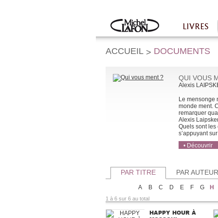
Twitter
Facebook
LIVRES
Accueil
ACCUEIL
DOCUMENTS
>
QUI VOUS 
Alexis LAIPS
Le mensonge n’
monde ment. Co
remarquer quan
Alexis Laipske
Quels sont les
s’appuyant sur d
• Découvrir
• Acheter
• Acheter
PAR TITRE
PAR AUTEU
A
B
C
D
E
F
G
H
1 à 6 sur 6 au total
HAPPY HOUR À