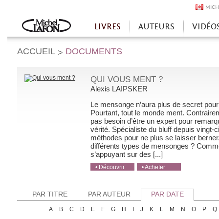
MICH
LIVRES
AUTEURS
VIDÉO
Accueil
ACCUEIL
DOCUMENTS
>
QUI VOUS MENT ?
Alexis LAIPSKER
Le mensonge n’aura plus de secret pour
Pourtant, tout le monde ment. Contraireme
pas besoin d’être un expert pour remar
vérité. Spécialiste du bluff depuis vingt
méthodes pour ne plus se laisser berner
différents types de mensonges ? Comme
s’appuyant sur des [...]
• Découvrir
• Acheter
• Acheter
• Acheter
• Acheter
PAR TITRE
PAR AUTEUR
PAR DATE
A
B
C
D
E
F
G
H
I
J
K
L
M
N
O
P
Q