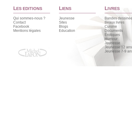
L
L
L
ES EDITIONS
IENS
IVRES
Qui sommes-nous ?
Jeunesse
Bandes dessiné
Contact
Sites
Beaux livres
Facebook
Blogs
Cuisine
Mentions légales
Education
Documents
Érotiques
Humour
Jeunesse
Jeunesse 12 ans 
Jeunesse 7-9 an