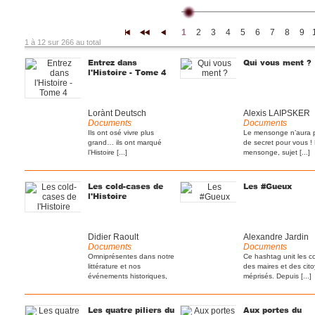
1
2
3
4
5
6
7
8
9
|<
<<
<
1 à 12 sur 266 au total
Entrez dans
Qui vous ment ?
l'Histoire - Tome 4
Lorànt Deutsch
Alexis LAIPSKER
Documents
Documents
Ils ont osé vivre plus
Le mensonge n’aura 
grand… ils ont marqué
de secret pour vous !
l’Histoire [...]
mensonge, sujet [...]
Les cold-cases de
Les #Gueux
l'Histoire
Didier Raoult
Alexandre Jardin
Documents
Documents
Omniprésentes dans notre
Ce hashtag unit les c
littérature et nos
des maires et des cit
événements historiques,
méprisés. Depuis [...]
[...]
Les quatre piliers du
Aux portes du