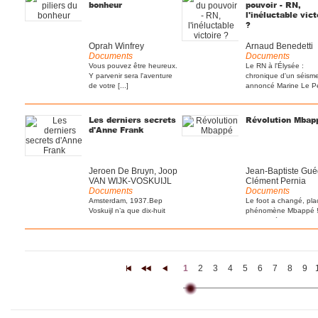
bonheur
pouvoir - RN,
l'inéluctable vict
?
Oprah Winfrey
Arnaud Benedetti
Documents
Documents
Vous pouvez être heureux.
Le RN à l'Élysée :
Y parvenir sera l'aventure
chronique d'un séism
de votre [...]
annoncé Marine Le P
[...]
Les derniers secrets
Révolution Mbap
d'Anne Frank
Jeroen De Bruyn, Joop
Jean-Baptiste Gué
VAN WIJK-VOSKUIJL
Clément Pernia
Documents
Documents
Amsterdam, 1937.Bep
Le foot a changé, pla
Voskuijl n’a que dix-huit
phénomène Mbappé ! 
ans lorsqu’elle est
est un idéal, une [...]
engagée [...]
1
2
3
4
5
6
7
8
9
|<
<<
<