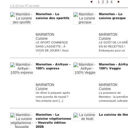
1
2
3
4
<
>
1 à 12 sur 47 au total
Marmiton - La
Marmiton - La
cuisine des sportifs
cuisine grecque
MARMITON
MARMITON
Cuisine
Cuisine
LE SPORT COMMENCE
LE GOÛT DE LA GR
DANS L’ASSIETTE : À
EN 60 RECETTES !
VOUS DE JOUER ! Vous
Embarquez pour un
préparez [...]
voyage au [...]
Marmiton - Airfryer -
Marmiton - Airfry
100% express
100% Veggie
MARMITON
MARMITON
Cuisine
Cuisine
Un dîner à préparer après
La puissance de
votre journée de travail ?
Marmiton : la première
Vos enfants sont [...]
communauté culinaire
France [...]
Marmiton - La
La cuisine de No
cuisine végétarienne
- Nouvelle édition
2026