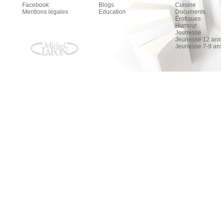
Facebook
Blogs
Cuisine
Mentions légales
Education
Documents
Érotiques
Humour
Jeunesse
Jeunesse 12 ans 
Jeunesse 7-9 an