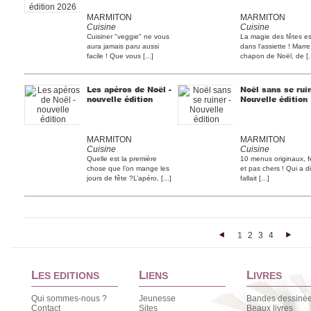
MARMITON
MARMITON
Cuisine
Cuisine
Cuisiner "veggie" ne vous
La magie des fêtes es
aura jamais paru aussi
dans l'assiette ! Marr
facile ! Que vous [...]
chapon de Noël, de [..
Les apéros de Noël -
Noël sans se ruin
nouvelle édition
Nouvelle édition
MARMITON
MARMITON
Cuisine
Cuisine
Quelle est la première
10 menus originaux, fe
chose que l’on mange les
et pas chers ! Qui a dit
jours de fête ?L’apéro, [...]
fallait [...]
1
2
3
4
<
>
L
L
L
ES EDITIONS
IENS
IVRES
Qui sommes-nous ?
Jeunesse
Bandes dessiné
Contact
Sites
Beaux livres