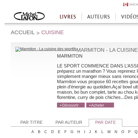
MICH
LIVRES
AUTEURS
VIDÉO
Accueil
ACCUEIL
CUISINE
>
MARMITON - LA CUISIN
MARMITON
LE SPORT COMMENCE DANS L’ASSIE
préparez un marathon ? Vous reprenez l
simplement manger mieux sans renoncer 
Marmiton vous propose 60 recettes gourm
plein d’énergie au quotidien.Açaï bowl ul
maison, bo bun complet, tarte au chou ka
florentine, curry de pois chiches...Des pl
• Découvrir
• Acheter
• Acheter
• Acheter
• Acheter
PAR TITRE
PAR AUTEUR
PAR DATE
A
B
C
D
E
F
G
H
I
J
K
L
M
N
O
P
Q