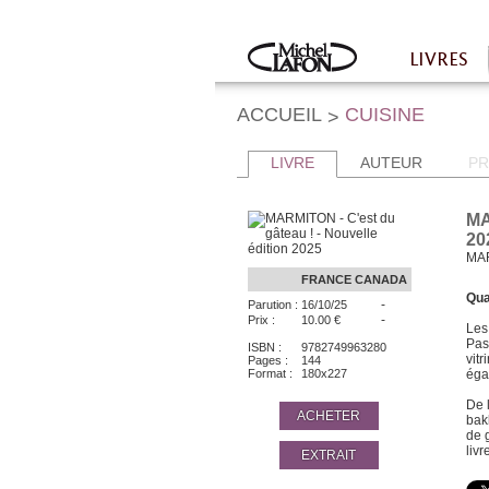
Twitter
Facebook
LIVRES
Accueil
ACCUEIL
CUISINE
>
LIVRE
AUTEUR
PR
MA
20
MA
FRANCE
CANADA
Qua
-
Parution :
16/10/25
-
Prix :
10.00 €
Les
Pas
ISBN :
9782749963280
vit
Pages :
144
Format :
180x227
éga
De 
ACHETER
bak
de 
livr
EXTRAIT