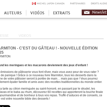
MICHEL LAFON CANADA
PARTENAIRES
DROITS AUDIO
Newslet
AUTEURS
VIDÉOS
EXTRAITS
ESSE
VIDEOS
RMITON - C'EST DU GÂTEAU ! - NOUVELLE ÉDITION
25
RMITON
nd les meringues et les macarons deviennent des jeux d'enfant !
 émissions de pâtisserie vous font rêver, mais vous avez peur de vous rater ?
 de panique ! Grâce à ce nouveau livre Marmiton, tous les desserts dans la
rine de votre pâtissier seront à portée de main… mais pas que ! Vous pourrez
lement épater famille et amis avec des recettes traditionnelles du monde entier.
la tarte au citron meringuée au saint-honoré, en passant par le strudel, les
lavas et le baba au rhum, découvrez 60 recettes qui apporteront la touche finale
gourmandise et de bonheur à tous vos repas. Truffé d’astuces et de conseils, ce
e est votre nouvelle bible des desserts !