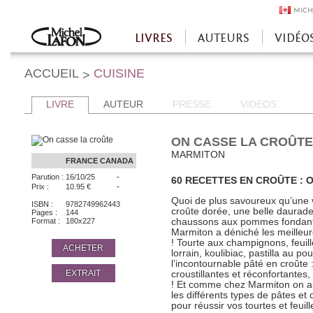
MICH
LIVRES
AUTEURS
VIDÉO
Accueil
ACCUEIL
CUISINE
>
LIVRE
AUTEUR
PRESSE
VIDEOS
ON CASSE LA CROÛTE
MARMITON
FRANCE
CANADA
-
Parution :
16/10/25
60 RECETTES EN CROÛTE : O
-
Prix :
10.95 €
Quoi de plus savoureux qu’une
ISBN :
9782749962443
croûte dorée, une belle daurade
Pages :
144
Format :
180x227
chaussons aux pommes fondant
Marmiton a déniché les meilleure
! Tourte aux champignons, feuil
ACHETER
lorrain, koulibiac, pastilla au p
l’incontournable pâté en croûte 
EXTRAIT
croustillantes et réconfortantes
! Et comme chez Marmiton on ai
les différents types de pâtes et 
pour réussir vos tourtes et feuil