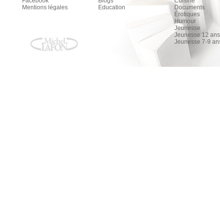
Facebook
Blogs
Cuisine
Mentions légales
Education
Documents
Érotiques
Humour
Jeunesse
Jeunesse 12 ans 
Jeunesse 7-9 an