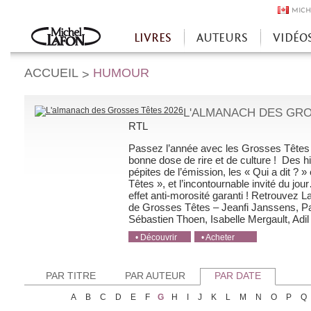
MICH
LIVRES
AUTEURS
VIDÉO
Accueil
ACCUEIL
HUMOUR
>
L'ALMANACH DES GRO
RTL
Passez l’année avec les Grosses Têtes 
bonne dose de rire et de culture ! Des his
pépites de l’émission, les « Qui a dit ? 
Têtes », et l’incontournable invité du jo
effet anti-morosité garanti ! Retrouvez 
de Grosses Têtes – Jeanfi Janssens, Pau
Sébastien Thoen, Isabelle Mergault, Adil [
• Découvrir
• Acheter
• Acheter
• Acheter
• Acheter
PAR TITRE
PAR AUTEUR
PAR DATE
A
B
C
D
E
F
G
H
I
J
K
L
M
N
O
P
Q