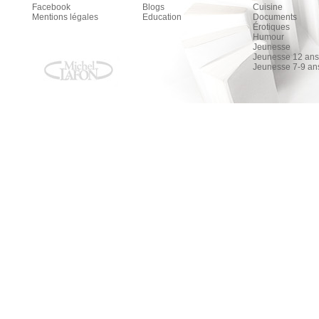
Facebook
Blogs
Cuisine
Mentions légales
Education
Documents
Érotiques
Humour
Jeunesse
Jeunesse 12 ans 
Jeunesse 7-9 an