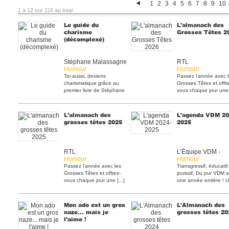
1
2
3
4
5
6
7
8
9
10
<
1 à 12 sur 116 au total
Le guide du
L'almanach des
charisme
Grosses Têtes 2
(décomplexé)
Stéphane Malassagne
RTL
Humour
Humour
Toi aussi, deviens
Passez l’année avec 
charismatique grâce au
Grosses Têtes et offre
premier livre de Stéphane
vous chaque jour une [
[...]
L'almanach des
L'agenda VDM 20
grosses têtes 2025
2025
RTL
L’Équipe VDM -
Humour
Humour
Passez l’année avec les
Transgressif, éducatif,
Grosses Têtes et offrez-
jouissif. Du pur VDM s
vous chaque jour une [...]
une année entière ! 
[...]
Mon ado est un gros
L'Almanach des
naze... mais je
grosses têtes 20
l'aime !