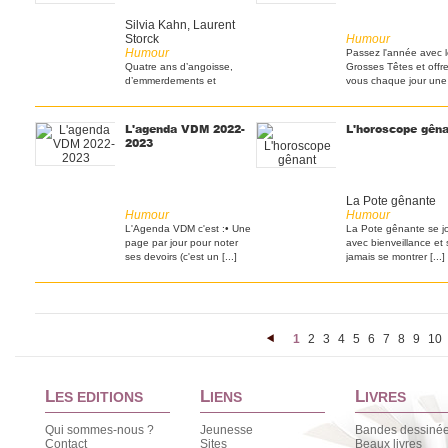
Silvia Kahn, Laurent
Storck
Humour
Humour
Passez l'­année avec 
Quatre ans d’angoisse,
Grosses Têtes et offre
d’emmerdements et
vous chaque jour une [
d’engueulades :si les
parents [...]
L'agenda VDM 2022-
L'horoscope gên
2023
La Pote gênante
Humour
Humour
L'Agenda VDM c'est :• Une
La Pote gênante se j
page par jour pour noter
avec bienveillance et
ses devoirs (c'est un [...]
jamais se montrer [...]
1
2
3
4
5
6
7
8
9
10
<
L
L
L
ES EDITIONS
IENS
IVRES
Qui sommes-nous ?
Jeunesse
Bandes dessiné
Contact
Sites
Beaux livres