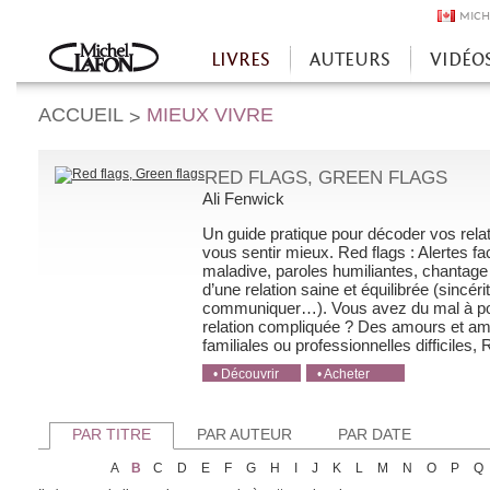
MICH
LIVRES
AUTEURS
VIDÉO
Accueil
ACCUEIL
MIEUX VIVRE
>
RED FLAGS, GREEN FLAGS
Ali Fenwick
Un guide pratique pour décoder vos relatio
vous sentir mieux. Red flags : Alertes fa
maladive, paroles humiliantes, chantage 
d’une relation saine et équilibrée (sincéri
communiquer…). Vous avez du mal à pos
relation compliquée ? Des amours et ami
familiales ou professionnelles difficiles, R
• Découvrir
• Acheter
• Acheter
• Acheter
• Acheter
PAR TITRE
PAR AUTEUR
PAR DATE
A
B
C
D
E
F
G
H
I
J
K
L
M
N
O
P
Q