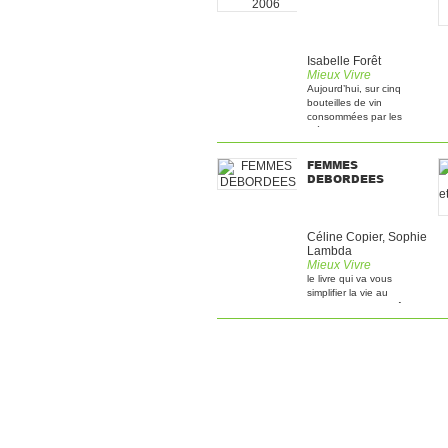
Isabelle Forêt
Mieux Vivre
Aujourd’hui, sur cinq
bouteilles de vin
consommées par les
ménages, trois [...]
FEMMES
DEBORDEES
Céline Copier, Sophie
Lambda
Mieux Vivre
le livre qui va vous
simplifier la vie au
quotidien Ne plus être [...]