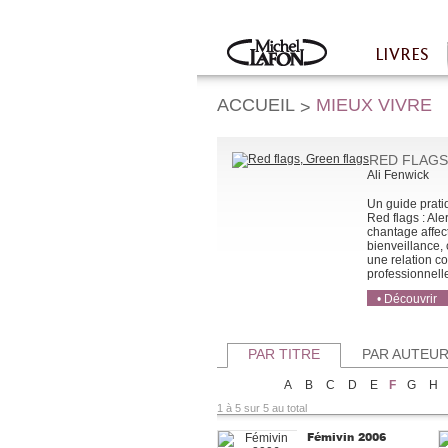
Twitter
Facebook
LIVRES
Accueil
ACCUEIL
MIEUX VIVRE
>
RED FLAGS
Ali Fenwick
Un guide pratiq
Red flags : Ale
chantage affect
bienveillance,
une relation c
professionnelles
• Découvrir
• Acheter
• Acheter
PAR TITRE
PAR AUTEU
A
B
C
D
E
F
G
H
1 à 5 sur 5 au total
Fémivin 2006