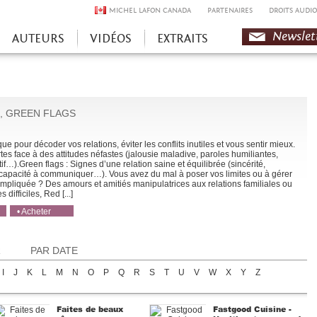
MICHEL LAFON CANADA
PARTENAIRES
DROITS AUDIO
Newslet
AUTEURS
VIDÉOS
EXTRAITS
, GREEN FLAGS
ue pour décoder vos relations, éviter les conflits inutiles et vous sentir mieux.
rtes face à des attitudes néfastes (jalousie maladive, paroles humiliantes,
if…).Green flags : Signes d’une relation saine et équilibrée (sincérité,
 capacité à communiquer…). Vous avez du mal à poser vos limites ou à gérer
ompliquée ? Des amours et amitiés manipulatrices aux relations familiales ou
 difficiles, Red [...]
• Acheter
• Acheter
R
PAR DATE
I
J
K
L
M
N
O
P
Q
R
S
T
U
V
W
X
Y
Z
Faites de beaux
Fastgood Cuisine -