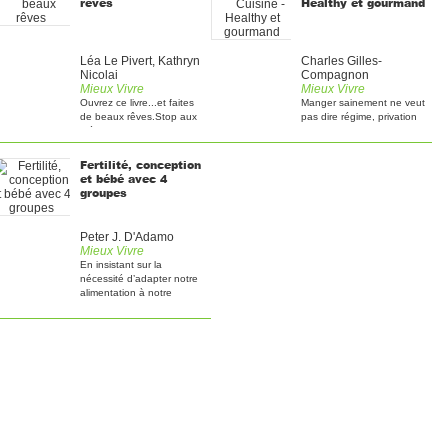
rêves
Healthy et gourmand
Léa Le Pivert, Kathryn
Charles Gilles-
Nicolai
Compagnon
Mieux Vivre
Mieux Vivre
Ouvrez ce livre...et faites
Manger sainement ne veut
de beaux rêves.Stop aux
pas dire régime, privation
idées reçues ! Le [...]
et manque de [...]
Fertilité, conception
et bébé avec 4
groupes
Peter J. D'Adamo
Mieux Vivre
En insistant sur la
nécessité d’adapter notre
alimentation à notre
groupe [...]