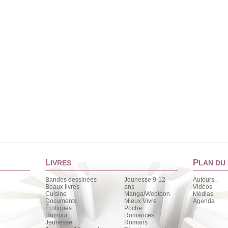
L
P
IVRES
LAN DU 
Bandes dessinées
Jeunesse 9-12
Auteurs
Beaux livres
ans
Vidéos
Cuisine
Manga/Webtoon
Médias
Documents
Mieux Vivre
Agenda
Érotiques
Poche
Humour
Romances
Jeunesse
Romans