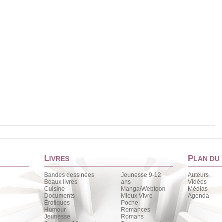
L
P
IVRES
LAN DU 
Bandes dessinées
Jeunesse 9-12
Auteurs
Beaux livres
ans
Vidéos
Cuisine
Manga/Webtoon
Médias
Documents
Mieux Vivre
Agenda
Érotiques
Poche
Humour
Romances
Jeunesse
Romans