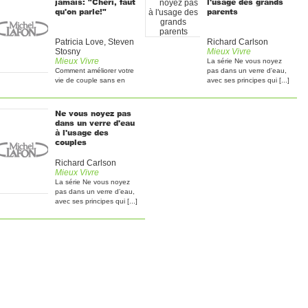
jamais: "Chéri, faut
l'usage des grands
qu'on parle!"
parents
Patricia Love, Steven
Richard Carlson
Stosny
Mieux Vivre
Mieux Vivre
La série Ne vous noyez
Comment améliorer votre
pas dans un verre d'eau,
vie de couple sans en
avec ses principes qui [...]
parlerForts de vingt-cinq
[...]
Ne vous noyez pas
dans un verre d'eau
à l'usage des
couples
Richard Carlson
Mieux Vivre
La série Ne vous noyez
pas dans un verre d’eau,
avec ses principes qui [...]