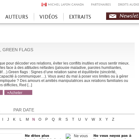
MICHEL LAFON CANADA
PARTENAIRES
DROITS AUDIO
Newslet
AUTEURS
VIDÉOS
EXTRAITS
, GREEN FLAGS
ue pour décoder vos relations, éviter les conflits inutiles et vous sentir mieux.
rtes face à des attitudes néfastes (jalousie maladive, paroles humiliantes,
if…).Green flags : Signes d’une relation saine et équilibrée (sincérité,
 capacité à communiquer…). Vous avez du mal à poser vos limites ou à gérer
ompliquée ? Des amours et amitiés manipulatrices aux relations familiales ou
 difficiles, Red [...]
• Acheter
• Acheter
R
PAR DATE
I
J
K
L
M
N
O
P
Q
R
S
T
U
V
W
X
Y
Z
Ne dites plus
Ne vous noyez pas à