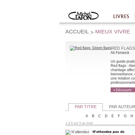
Twitter
Facebook
LIVRES
Accueil
ACCUEIL
MIEUX VIVRE
>
RED FLAGS
Ali Fenwick
Un guide pratiq
Red flags : Ale
chantage affect
bienveillance,
une relation c
professionnelles
• Découvrir
• Acheter
• Acheter
PAR TITRE
PAR AUTEU
A
B
C
D
E
F
G
H
1 à 5 sur 5 au total
N’attendez pas de