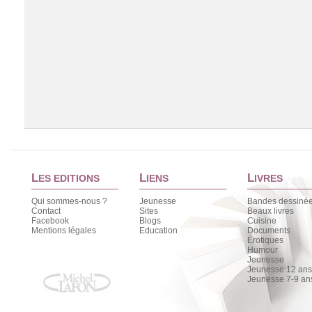
L
L
L
ES EDITIONS
IENS
IVRES
Qui sommes-nous ?
Jeunesse
Bandes dessiné
Contact
Sites
Beaux livres
Facebook
Blogs
Cuisine
Chargement de la liste
Mentions légales
Education
Documents
Érotiques
Humour
Jeunesse
Jeunesse 12 ans 
Jeunesse 7-9 an