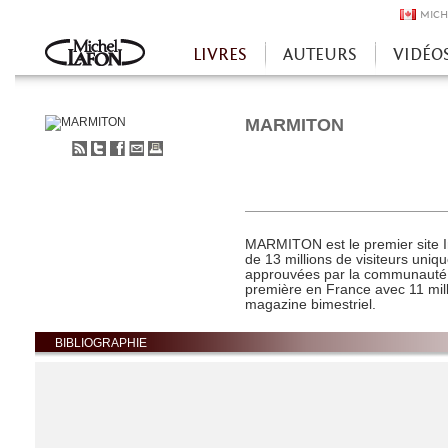
MICH
LIVRES
AUTEURS
VIDÉO
Accueil
MARMITON
S'abonner
Partager
Partager
Envoyer
Imprimer
au
sur
sur
à
flux
Twitter
Facebook
un
RSS
ami
MARMITON est le premier site I
de 13 millions de visiteurs uniq
approuvées par la communauté ! 
première en France avec 11 mil
magazine bimestriel.
BIBLIOGRAPHIE