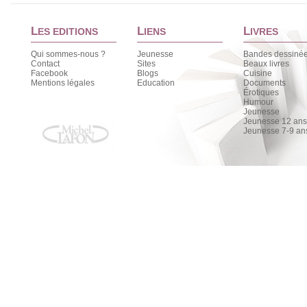
L
L
L
ES EDITIONS
IENS
IVRES
Qui sommes-nous ?
Jeunesse
Bandes dessiné
Contact
Sites
Beaux livres
Facebook
Blogs
Cuisine
Mentions légales
Education
Documents
Érotiques
Humour
Jeunesse
Jeunesse 12 ans 
Jeunesse 7-9 an