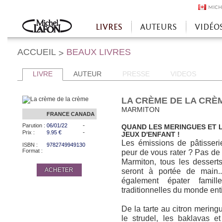
MICH
LIVRES
AUTEURS
VIDÉO
Accueil
ACCUEIL
BEAUX LIVRES
>
LIVRE
AUTEUR
PRESSE
VIDEOS
LA CRÈME DE LA CRÈ
MARMITON
FRANCE
CANADA
-
Parution :
06/01/22
QUAND LES MERINGUES ET 
-
Prix :
9.95 €
JEUX D'ENFANT !
Les émissions de pâtisseri
ISBN :
9782749949130
Format :
peur de vous rater ? Pas de
Marmiton, tous les desserts
ACHETER
seront à portée de main.
également épater famil
traditionnelles du monde enti
De la tarte au citron mering
le strudel, les baklavas 