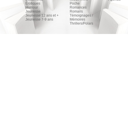
Érotiques
Poche
Humour
Romances
Jeunesse
Romans
Jeunesse 12 ans et +
Témoignages /
Jeunesse 7-9 ans
Mémoires
Thrillers/Polars