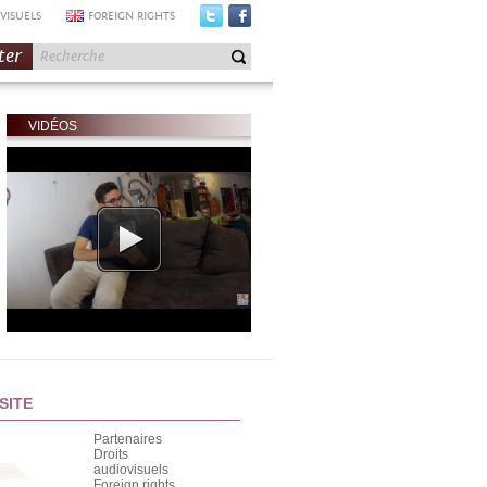
VISUELS
FOREIGN RIGHTS
ter
VIDÉOS
SITE
Partenaires
Droits
audiovisuels
Foreign rights