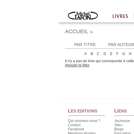
Twitter
Facebook
LIVRES
Accueil
ACCUEIL
>
PAR TITRE
PAR AUTEU
A
B
C
D
E
F
G
H
Il n'y a pas de livre qui corresponde à cett
Annuler le filtre
L
L
ES EDITIONS
IENS
Qui sommes-nous ?
Jeunesse
Contact
Sites
Facebook
Blogs
Mentions légales
Education