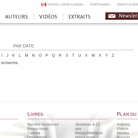
MICHEL LAFON CANADA
PARTENAIRES
DROITS AUDIO
Newslet
AUTEURS
VIDÉOS
EXTRAITS
R
PAR DATE
I
J
K
L
M
N
O
P
Q
R
S
T
U
V
W
X
Y
Z
e recherche.
L
P
IVRES
LAN DU 
Bandes dessinées
Jeunesse 9-12
Auteurs
Beaux livres
ans
Vidéos
Cuisine
Manga/Webtoon
Médias
Documents
Mieux Vivre
Agenda