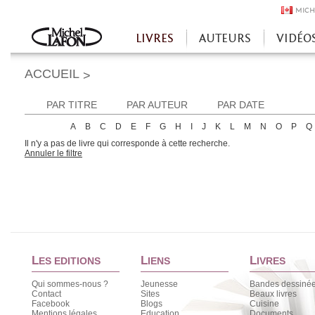
MICH
LIVRES
AUTEURS
VIDÉO
Accueil
ACCUEIL
>
PAR TITRE
PAR AUTEUR
PAR DATE
A
B
C
D
E
F
G
H
I
J
K
L
M
N
O
P
Q
Il n'y a pas de livre qui corresponde à cette recherche.
Annuler le filtre
L
L
L
ES EDITIONS
IENS
IVRES
Qui sommes-nous ?
Jeunesse
Bandes dessiné
Contact
Sites
Beaux livres
Facebook
Blogs
Cuisine
Mentions légales
Education
Documents