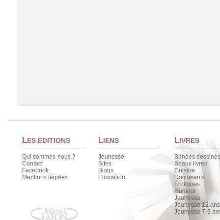
L
L
L
ES EDITIONS
IENS
IVRES
Qui sommes-nous ?
Jeunesse
Bandes dessiné
Contact
Sites
Beaux livres
Facebook
Blogs
Cuisine
Chargement de la liste
Mentions légales
Education
Documents
Érotiques
Humour
Jeunesse
Jeunesse 12 ans 
Jeunesse 7-9 an