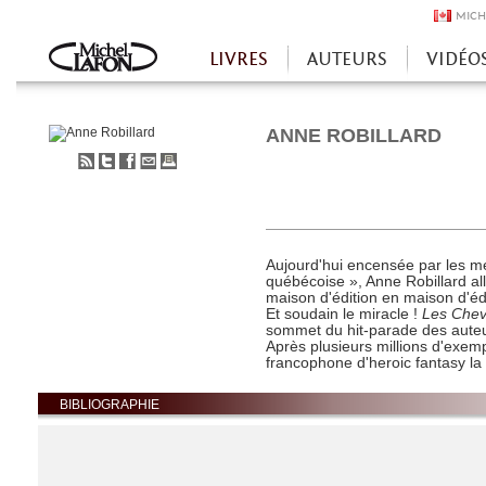
MICH
LIVRES
AUTEURS
VIDÉO
Accueil
ANNE ROBILLARD
S'abonner
Partager
Partager
Envoyer
Imprimer
au
sur
sur
à
flux
Twitter
Facebook
un
RSS
ami
Aujourd'hui encensée par les m
québécoise », Anne Robillard all
maison d'édition en maison d'édi
Et soudain le miracle !
Les Chev
sommet du hit-parade des auteur
Après plusieurs millions d'exemp
francophone d'heroic fantasy la
BIBLIOGRAPHIE