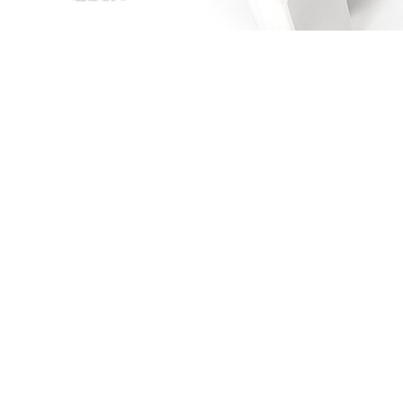
Les chevaliers d'Émeraude T4: Le garçon fou
Les chevaliers d'Émeraude T4: Le garçon f
Anne Robillard
AMAZON
FNAC
ALAPAGE
Les chevaliers d'Émeraude T3: L'Imposteur