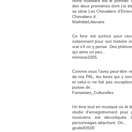
Anne Robillard est le premier a
des deux premières dont j'ai ét
sa série Les Chevaliers d'Emer
Chevaliers d...
MathildeLitteraire
Ce livre est surtout pour ceu
notamment pour son histoire int
vrai s'il on y pense. Des phéno
qui aime un peu...
mimisse2005
Comme vous l'avez peut-être r
de ma PAL, les livres qui y so
et celui-ci ne fait pas exceptio
puisse dir...
Fantaisies_Culturelles
Un livre tout en musique où le 
studio d'enregistrement pour
musiciens est décortiquée 
personnages attachant. On...
girafe83500