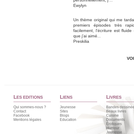
personnellement, j'...
Ewylyn
Un thème original qui me tardai
premiers épisodes très rapi
facilement, l'écriture est fluide
que j'ai aimé...
Preskilia
VO
L
L
L
ES EDITIONS
IENS
IVRES
Qui sommes-nous ?
Jeunesse
Bandes dessiné
Contact
Sites
Beaux livres
Facebook
Blogs
Cuisine
Mentions légales
Education
Documents
Érotiques
Humour
Jeunesse