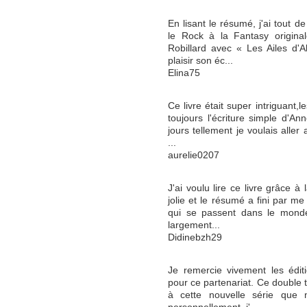
En lisant le résumé, j'ai tout d
le Rock à la Fantasy origina
Robillard avec « Les Ailes d'A
plaisir son éc...
Elina75
Ce livre était super intriguant,
toujours l'écriture simple d'Ann
jours tellement je voulais aller a
...
aurelie0207
J'ai voulu lire ce livre grâce à
jolie et le résumé a fini par me
qui se passent dans le monde 
largement...
Didinebzh29
Je remercie vivement les éditi
pour ce partenariat. Ce double 
à cette nouvelle série que n