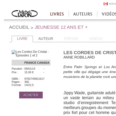
MICH
LIVRES
AUTEURS
VIDÉO
Accueil
ACCUEIL
JEUNESSE 12 ANS ET +
>
LIVRE
AUTEUR
PRESSE
VIDEOS
LES CORDES DE CRISTA
ANNE ROBILLARD
FRANCE
CANADA
Entre Palm Springs et Los An
-
Parution :
09/01/14
petite ville qui dégage une éne
-
Prix :
15.00 €
musiciens de la planète rock un
ISBN :
9782749921617
Pages :
360
Format :
14/22,5
Jippy Wade, guitariste adul
ACHETER
un vaste terrain au milieu 
studio d’enregistrement T
meilleurs groupes du moment
prix fort pour cet homme q