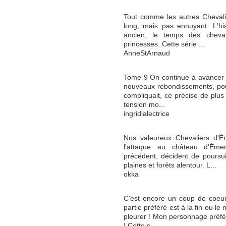
Tout comme les autres Chevalie
long, mais pas ennuyant. L'hi
ancien, le temps des cheval
princesses. Cette série ...
AnneStArnaud
Tome 9 On continue à avancer 
nouveaux rebondissements, pouvo
compliquait, ce précise de plus 
tension mo...
ingridlalectrice
Nos valeureux Chevaliers d'É
l'attaque au château d'Ém
précédent, décident de poursui
plaines et forêts alentour. L...
okka
C'est encore un coup de coeu
partie préféré est à la fin ou le
pleurer ! Mon personnage préféré
! Cette s...