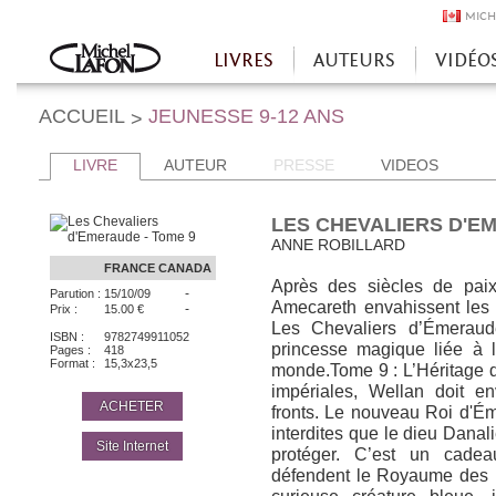
MICH
LIVRES
AUTEURS
VIDÉO
Accueil
ACCUEIL
JEUNESSE 9-12 ANS
>
LIVRE
AUTEUR
PRESSE
VIDEOS
LES CHEVALIERS D'EM
ANNE ROBILLARD
FRANCE
CANADA
Après des siècles de pai
-
Parution :
15/10/09
Amecareth envahissent les 
-
Prix :
15.00 €
Les Chevaliers d’Émeraude
ISBN :
9782749911052
princesse magique liée à l
Pages :
418
Format :
15,3x23,5
monde.Tome 9 : L’Héritage d
impériales, Wellan doit 
ACHETER
fronts. Le nouveau Roi d'É
interdites que le dieu Dana
Site Internet
protéger. C’est un cadeau 
défendent le Royaume des E