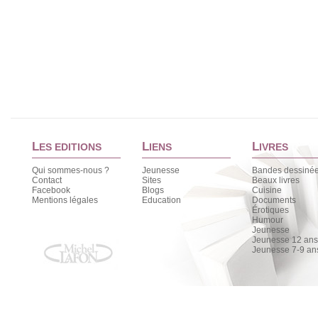
L
L
L
ES EDITIONS
IENS
IVRES
Qui sommes-nous ?
Jeunesse
Bandes dessiné
Contact
Sites
Beaux livres
Facebook
Blogs
Cuisine
Mentions légales
Education
Documents
Érotiques
Humour
Jeunesse
Jeunesse 12 ans 
Jeunesse 7-9 an