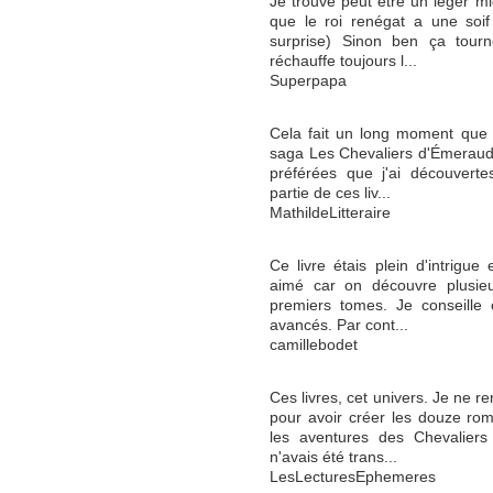
Je trouve peut être un léger m
que le roi renégat a une soif 
surprise) Sinon ben ça tour
réchauffe toujours l...
Superpapa
Cela fait un long moment que j
saga Les Chevaliers d'Émeraude
préférées que j'ai découverte
partie de ces liv...
MathildeLitteraire
Ce livre étais plein d'intrigue
aimé car on découvre plusieur
premiers tomes. Je conseille 
avancés. Par cont...
camillebodet
Ces livres, cet univers. Je ne r
pour avoir créer les douze ro
les aventures des Chevaliers
n'avais été trans...
LesLecturesEphemeres