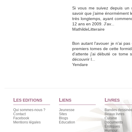
Si vous me suivez depuis un 
savoir que j'aime énormément le
très longtemps, ayant commenc
12 ans en 2009. J'av...
MathildeLitteraire
Bon autant l'avouer je n'ai pas 
premiers tomes de cette formid
d'attente j'ai débuté ce tome 
découvrir l...
Yendare
L
L
L
ES EDITIONS
IENS
IVRES
Qui sommes-nous ?
Jeunesse
Bandes dessiné
Contact
Sites
Beaux livres
Facebook
Blogs
Cuisine
Mentions légales
Education
Documents
Érotiques
Humour