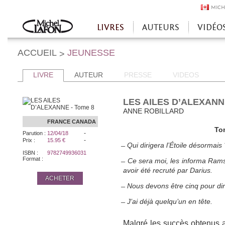
MICH
LIVRES
AUTEURS
VIDÉO
Accueil
ACCUEIL
JEUNESSE
>
LIVRE
AUTEUR
PRESSE
VIDEOS
LES AILES D’ALEXANN
ANNE ROBILLARD
FRANCE
CANADA
Tom
-
Parution :
12/04/18
-
Prix :
15.95 €
̶ Qui dirigera l’Étoile désorma
ISBN :
9782749936031
Format :
̶ Ce sera moi, les informa Rams
avoir été recruté par Darius.
ACHETER
̶ Nous devons être cinq pour di
̶ J’ai déjà quelqu’un en tête.
Malgré les succès obtenus 