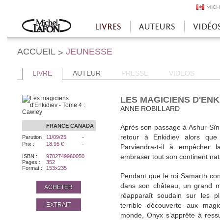
MICH
LIVRES
AUTEURS
VIDÉO
Accueil
ACCUEIL
JEUNESSE
>
LIVRE
AUTEUR
PRESSE
VIDEOS
LES MAGICIENS D'ENKI
ANNE ROBILLARD
FRANCE
CANADA
Après son passage à Ashur-Sîn,
-
retour à Enkidiev alors que
Parution :
11/09/25
-
Prix :
18.95 €
Parviendra-t-il à empêcher l
ISBN :
9782749960050
embraser tout son continent nat
Pages :
352
Format :
153x235
Pendant que le roi Samarth con
dans son château, un grand ma
ACHETER
réapparaît soudain sur les pl
EXTRAIT
terrible découverte aux magi
monde, Onyx s’apprête à ressus