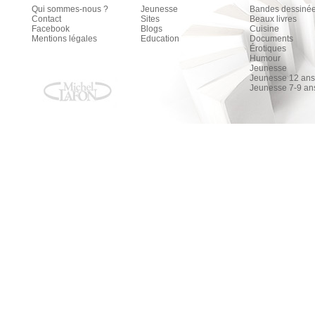
Qui sommes-nous ?
Jeunesse
Bandes dessiné
Contact
Sites
Beaux livres
Facebook
Blogs
Cuisine
Mentions légales
Education
Documents
Érotiques
Humour
Jeunesse
Jeunesse 12 ans 
Jeunesse 7-9 an