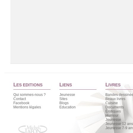
L
L
L
ES EDITIONS
IENS
IVRES
Qui sommes-nous ?
Jeunesse
Bandes dessiné
Contact
Sites
Beaux livres
Facebook
Blogs
Cuisine
Chargement de la liste
Mentions légales
Education
Documents
Érotiques
Humour
Jeunesse
Jeunesse 12 ans 
Jeunesse 7-9 an