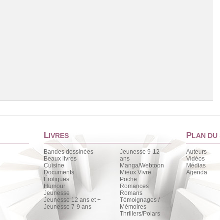
L
P
IVRES
LAN DU 
Bandes dessinées
Jeunesse 9-12
Auteurs
Beaux livres
ans
Vidéos
Cuisine
Manga/Webtoon
Médias
Chargement de la liste
Documents
Mieux Vivre
Agenda
Érotiques
Poche
Humour
Romances
Jeunesse
Romans
Jeunesse 12 ans et +
Témoignages /
Jeunesse 7-9 ans
Mémoires
Thrillers/Polars