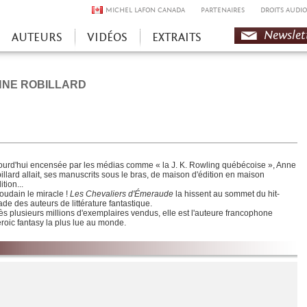
MICHEL LAFON CANADA
PARTENAIRES
DROITS AUDIO
Newslet
AUTEURS
VIDÉOS
EXTRAITS
NE ROBILLARD
ourd'hui encensée par les médias comme « la J. K. Rowling québécoise », Anne
illard allait, ses manuscrits sous le bras, de maison d'édition en maison
ition...
soudain le miracle !
Les Chevaliers d'Émeraude
la hissent au sommet du hit-
ade des auteurs de littérature fantastique.
ès plusieurs millions d'exemplaires vendus, elle est l'auteure francophone
eroic fantasy la plus lue au monde.