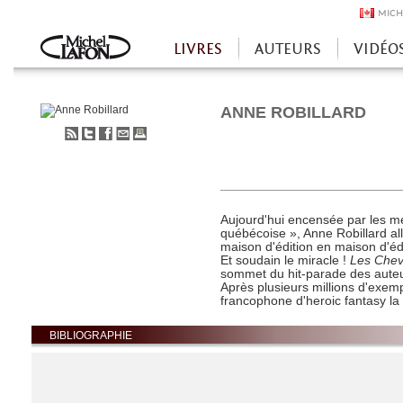
MICH
LIVRES
AUTEURS
VIDÉO
Accueil
ANNE ROBILLARD
S'abonner
Partager
Partager
Envoyer
Imprimer
au
sur
sur
à
flux
Twitter
Facebook
un
RSS
ami
Aujourd'hui encensée par les m
québécoise », Anne Robillard all
maison d'édition en maison d'édi
Et soudain le miracle !
Les Chev
sommet du hit-parade des auteur
Après plusieurs millions d'exemp
francophone d'heroic fantasy la
BIBLIOGRAPHIE