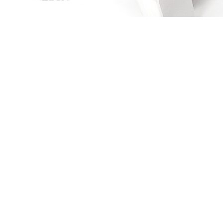
Les chevaliers d'Émeraude T4: Le garçon fou
Les chevaliers d'Émeraude T4: Le garçon f
Anne Robillard
AMAZON
FNAC
ALAPAGE
Les chevaliers d'Émeraude T3: L'Imposteur