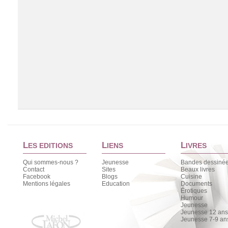
L
L
L
ES EDITIONS
IENS
IVRES
Qui sommes-nous ?
Jeunesse
Bandes dessiné
Contact
Sites
Beaux livres
Facebook
Blogs
Cuisine
Chargement de la liste
Mentions légales
Education
Documents
Érotiques
Humour
Jeunesse
Jeunesse 12 ans 
Jeunesse 7-9 an