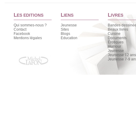
L
L
L
ES EDITIONS
IENS
IVRES
Qui sommes-nous ?
Jeunesse
Bandes dessiné
Contact
Sites
Beaux livres
Facebook
Blogs
Cuisine
Mentions légales
Education
Documents
Érotiques
Humour
Jeunesse
Jeunesse 12 ans 
Jeunesse 7-9 an