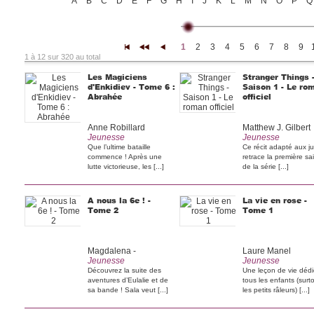
A
B
C
D
E
F
G
H
I
J
K
L
M
N
O
P
Q
1
2
3
4
5
6
7
8
9
|<
<<
<
1 à 12 sur 320 au total
Les Magiciens
Stranger Things 
d'Enkidiev - Tome 6 :
Saison 1 - Le ro
Abrahée
officiel
Anne Robillard
Matthew J. Gilbert
Jeunesse
Jeunesse
Que l’ultime bataille
Ce récit adapté aux ju
commence ! Après une
retrace la première sa
lutte victorieuse, les [...]
de la série [...]
A nous la 6e ! -
La vie en rose -
Tome 2
Tome 1
Magdalena -
Laure Manel
Jeunesse
Jeunesse
Découvrez la suite des
Une leçon de vie déd
aventures d’Eulalie et de
tous les enfants (surt
sa bande ! Sala veut [...]
les petits râleurs) [...]