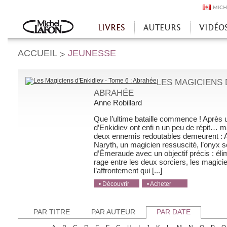
MICH
LIVRES
AUTEURS
VIDÉO
Accueil
ACCUEIL
JEUNESSE
>
LES MAGICIENS D
ABRAHÉE
Anne Robillard
Que l’ultime bataille commence ! Après u
d’Enkidiev ont enfi n un peu de répit… ma
deux ennemis redoutables demeurent : An
Naryth, un magicien ressuscité, l’onyx se
d’Émeraude avec un objectif précis : élim
rage entre les deux sorciers, les magici
l’affrontement qui [...]
• Découvrir
• Acheter
• Acheter
• Acheter
• Acheter
PAR TITRE
PAR AUTEUR
PAR DATE