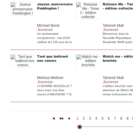
Joyeux anniversaire
Release Me - To
Paddington !
- édition collecto
Michael Bond
Tahereh Mafi
Jeunesse
Jeunesse
Un anniversaire
Bienvenue dans la
exceptionnel : mai 2026
Nouvelle République.
célèbre les 100 ans de la
Rosabelle Wolff avait
[...]
plan. [...]
Tant que battront
Watch me - éditi
nos coeurs
brochée
Melissa Welliver
Tahereh Mafi
Jeunesse
Jeunesse
LA BONNE NOUVELLE ?
L’édition brochée tant
Vous avez une âme
attendue de Watch Me
soeur.LA MAUVAISE ? Si
roman événement de [
celle-ci [...]
1
2
3
4
5
6
7
8
9
|<
<<
<