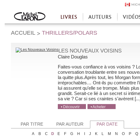
MICH
LIVRES
AUTEURS
VIDÉO
Accueil
ACCUEIL
THRILLERS/POLARS
>
LES NOUVEAUX VOISINS
Claire Douglas
Faites-vous confiance à vos voisins ? L
conversation troublante entre ses nouveau
la quitte plus.Après tout, les Morgan for
irréprochables… Ont-ils pu commettre l’i
lui assurent qu’elle se trompe. Mais plu
grandit. Serait-ce lié à un secret si intim
sa vie ? Car si ses craintes s’avèrent [...
• Découvrir
• Acheter
• Acheter
• Acheter
• Acheter
PAR TITRE
PAR AUTEUR
PAR DATE
A
B
C
D
E
F
G
H
I
J
K
L
M
N
O
P
Q