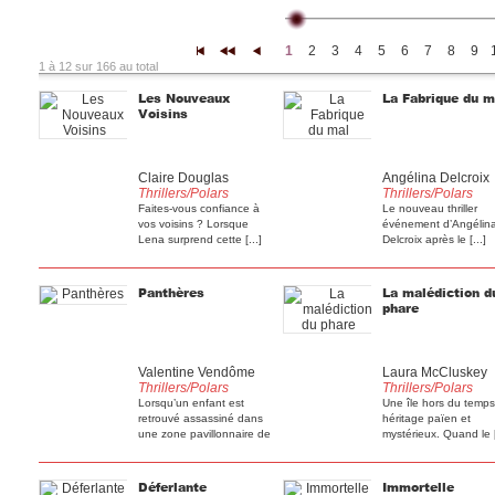
1
2
3
4
5
6
7
8
9
|<
<<
<
1 à 12 sur 166 au total
Les Nouveaux
La Fabrique du m
Voisins
Claire Douglas
Angélina Delcroix
Thrillers/Polars
Thrillers/Polars
Faites-vous confiance à
Le nouveau thriller
vos voisins ? Lorsque
événement d’Angélin
Lena surprend cette [...]
Delcroix après le [...]
Panthères
La malédiction d
phare
Valentine Vendôme
Laura McCluskey
Thrillers/Polars
Thrillers/Polars
Lorsqu’un enfant est
Une île hors du temps
retrouvé assassiné dans
héritage païen et
une zone pavillonnaire de
mystérieux. Quand le [
[...]
Déferlante
Immortelle