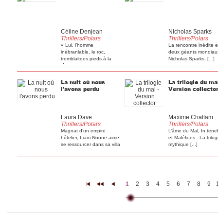
Céline Denjean
Nicholas Sparks
Thrillers/Polars
Thrillers/Polars
« Lui, l’homme
La rencontre inédite e
inébranlable, le roc,
deux géants mondiaux
tremblaitdes pieds à la
Nicholas Sparks, [...]
tête, [...]
La nuit où nous
La trilogie du mal
l'avons perdu
Version collecto
Laura Dave
Maxime Chattam
Thrillers/Polars
Thrillers/Polars
Magnat d’un empire
L’âme du Mal, In tene
hôtelier, Liam Noone aime
et Maléfices : La trilog
se ressourcer dans sa villa
mythique [...]
[...]
1
2
3
4
5
6
7
8
9
|<
<<
<