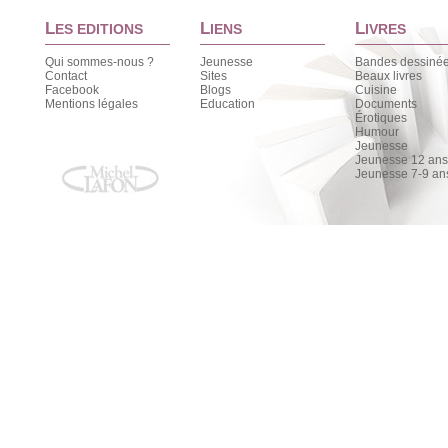
L
L
L
ES EDITIONS
IENS
IVRES
Qui sommes-nous ?
Jeunesse
Bandes dessiné
Contact
Sites
Beaux livres
Facebook
Blogs
Cuisine
Mentions légales
Education
Documents
Érotiques
Humour
Jeunesse
Jeunesse 12 ans 
Jeunesse 7-9 an