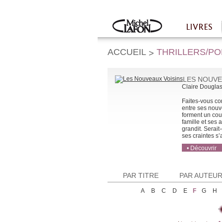
Twitter
Facebook
LIVRES
Accueil
ACCUEIL
THRILLERS/P
>
LES NOUVE
Claire Dougla
Faites-vous co
entre ses nouve
forment un cou
famille et ses
grandit. Serait-
ses craintes s’a
• Découvrir
• Acheter
• Acheter
PAR TITRE
PAR AUTEU
A
B
C
D
E
F
G
H