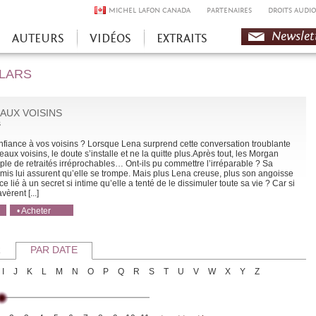
MICHEL LAFON CANADA
PARTENAIRES
DROITS AUDIO
Newslet
AUTEURS
VIDÉOS
EXTRAITS
OLARS
AUX VOISINS
s
nfiance à vos voisins ? Lorsque Lena surprend cette conversation troublante
aux voisins, le doute s’installe et ne la quitte plus.Après tout, les Morgan
ple de retraités irréprochables… Ont-ils pu commettre l’irréparable ? Sa
 amis lui assurent qu’elle se trompe. Mais plus Lena creuse, plus son angoisse
ce lié à un secret si intime qu’elle a tenté de le dissimuler toute sa vie ? Car si
vèrent [...]
• Acheter
• Acheter
R
PAR DATE
I
J
K
L
M
N
O
P
Q
R
S
T
U
V
W
X
Y
Z