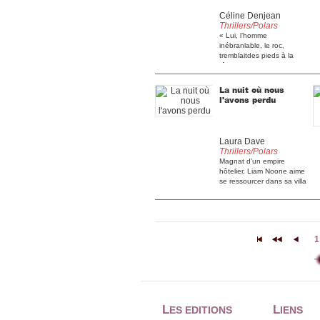
Céline Denjean
Thrillers/Polars
« Lui, l’homme
inébranlable, le roc,
tremblaitdes pieds à la
tête, [...]
La nuit où nous
l'avons perdu
Laura Dave
Thrillers/Polars
Magnat d’un empire
hôtelier, Liam Noone aime
se ressourcer dans sa villa
[...]
1
|<
<<
<
L
L
ES EDITIONS
IENS