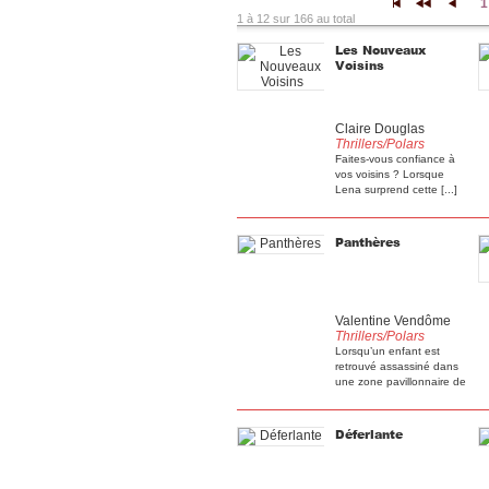
1
|<
<<
<
1 à 12 sur 166 au total
Les Nouveaux
Voisins
Claire Douglas
Thrillers/Polars
Faites-vous confiance à
vos voisins ? Lorsque
Lena surprend cette [...]
Panthères
Valentine Vendôme
Thrillers/Polars
Lorsqu’un enfant est
retrouvé assassiné dans
une zone pavillonnaire de
[...]
Déferlante