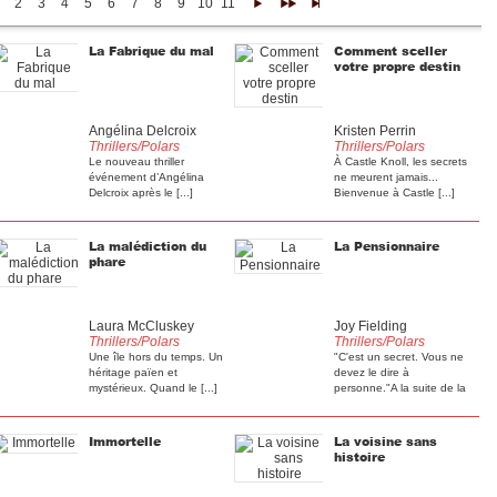
2
3
4
5
6
7
8
9
10
11
12
13
14
>
>>
>|
La Fabrique du mal
Comment sceller
votre propre destin
Angélina Delcroix
Kristen Perrin
Thrillers/Polars
Thrillers/Polars
Le nouveau thriller
À Castle Knoll, les secrets
événement d’Angélina
ne meurent jamais...
Delcroix après le [...]
Bienvenue à Castle [...]
La malédiction du
La Pensionnaire
phare
Laura McCluskey
Joy Fielding
Thrillers/Polars
Thrillers/Polars
Une île hors du temps. Un
"C'est un secret. Vous ne
héritage païen et
devez le dire à
mystérieux. Quand le [...]
personne."A la suite de la
[...]
Immortelle
La voisine sans
histoire