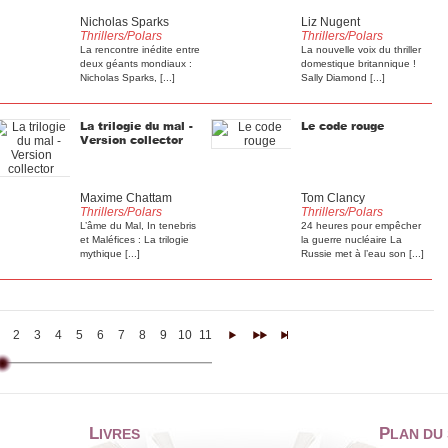
Nicholas Sparks
Liz Nugent
Thrillers/Polars
Thrillers/Polars
La rencontre inédite entre
La nouvelle voix du thriller
deux géants mondiaux :
domestique britannique !
Nicholas Sparks, [...]
Sally Diamond [...]
La trilogie du mal -
Le code rouge
Version collector
Maxime Chattam
Tom Clancy
Thrillers/Polars
Thrillers/Polars
L’âme du Mal, In tenebris
24 heures pour empêcher
et Maléfices : La trilogie
la guerre nucléaire La
mythique [...]
Russie met à l’eau son [...]
2
3
4
5
6
7
8
9
10
11
12
13
14
>
>>
>|
L
P
IVRES
LAN DU 