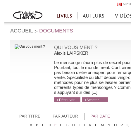
MICH
LIVRES
AUTEURS
VIDÉO
Accueil
ACCUEIL
DOCUMENTS
>
QUI VOUS MENT ?
Alexis LAIPSKER
Le mensonge n’aura plus de secret pour
Pourtant, tout le monde ment. Contraireme
pas besoin d’être un expert pour remar
vérité. Spécialiste du bluff depuis vingt
méthodes pour ne plus se laisser berner
différents types de mensonges ? Comme
s’appuyant sur des [...]
• Découvrir
• Acheter
• Acheter
• Acheter
• Acheter
PAR TITRE
PAR AUTEUR
PAR DATE
A
B
C
D
E
F
G
H
I
J
K
L
M
N
O
P
Q