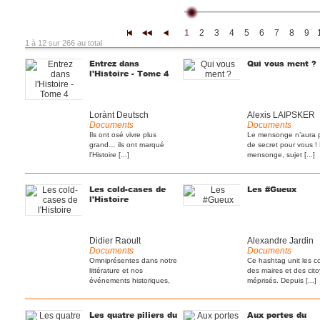
1
2
3
4
5
6
7
8
9
|<
<<
<
1 à 12 sur 266 au total
Entrez dans
Qui vous ment ?
l'Histoire - Tome 4
Lorànt Deutsch
Alexis LAIPSKER
Documents
Documents
Ils ont osé vivre plus
Le mensonge n’aura 
grand… ils ont marqué
de secret pour vous !
l’Histoire [...]
mensonge, sujet [...]
Les cold-cases de
Les #Gueux
l'Histoire
Didier Raoult
Alexandre Jardin
Documents
Documents
Omniprésentes dans notre
Ce hashtag unit les c
littérature et nos
des maires et des cit
événements historiques,
méprisés. Depuis [...]
[...]
Les quatre piliers du
Aux portes du