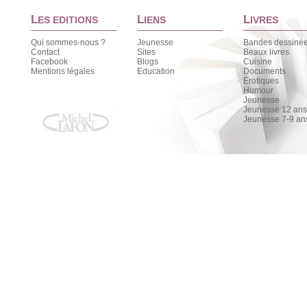
L
L
L
ES EDITIONS
IENS
IVRES
Qui sommes-nous ?
Jeunesse
Bandes dessiné
Contact
Sites
Beaux livres
Facebook
Blogs
Cuisine
Mentions légales
Education
Documents
Érotiques
Humour
Jeunesse
Jeunesse 12 ans 
Jeunesse 7-9 an