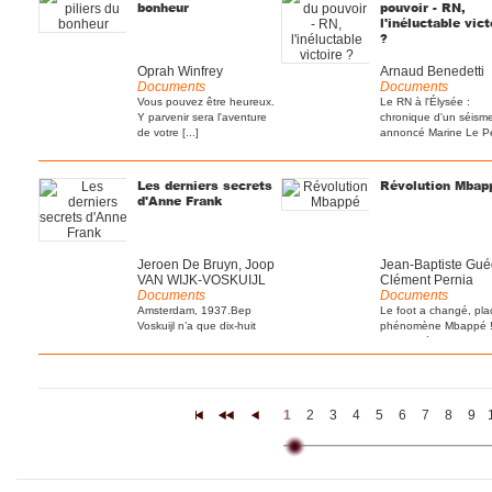
bonheur
pouvoir - RN,
l'inéluctable vict
?
Oprah Winfrey
Arnaud Benedetti
Documents
Documents
Vous pouvez être heureux.
Le RN à l'Élysée :
Y parvenir sera l'aventure
chronique d'un séism
de votre [...]
annoncé Marine Le P
[...]
Les derniers secrets
Révolution Mbap
d'Anne Frank
Jeroen De Bruyn, Joop
Jean-Baptiste Gué
VAN WIJK-VOSKUIJL
Clément Pernia
Documents
Documents
Amsterdam, 1937.Bep
Le foot a changé, pla
Voskuijl n’a que dix-huit
phénomène Mbappé ! 
ans lorsqu’elle est
est un idéal, une [...]
engagée [...]
1
2
3
4
5
6
7
8
9
|<
<<
<