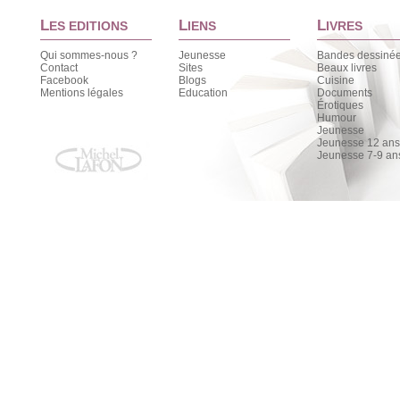
L
L
L
ES EDITIONS
IENS
IVRES
Qui sommes-nous ?
Jeunesse
Bandes dessiné
Contact
Sites
Beaux livres
Facebook
Blogs
Cuisine
Mentions légales
Education
Documents
Érotiques
Humour
Jeunesse
Jeunesse 12 ans 
Jeunesse 7-9 an