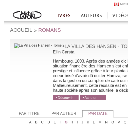
MICH
LIVRES
AUTEURS
VIDÉO
Accueil
ACCUEIL
ROMANS
>
LA VILLA DES HANSEN - TO
Ellin Carsta
Hambourg, 1893. Après des années di­cile
situation financière des Hansen s’est enfi
prestige et influence grâce à leur plant
coeur brisé d’avoir dû quitter Hamza, se
dans la gestion du comptoir de café qui
Malheureusement, cette réussite est en 
haute société après son adultère, a décidé
• Découvrir
• Acheter
• Acheter
• Acheter
• Acheter
PAR TITRE
PAR AUTEUR
PAR DATE
A
B
C
D
E
F
G
H
I
J
K
L
M
N
O
P
Q