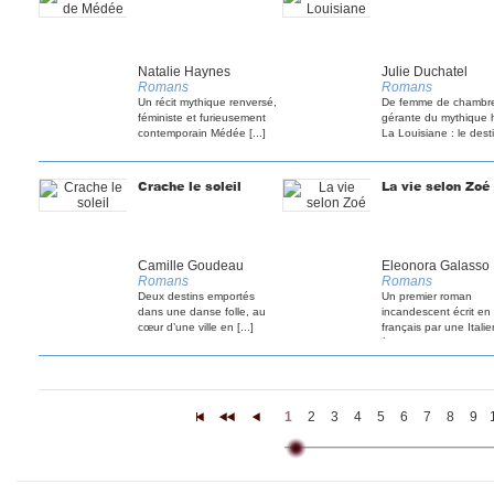
Natalie Haynes
Julie Duchatel
Romans
Romans
Un récit mythique renversé,
De femme de chambr
féministe et furieusement
gérante du mythique 
contemporain Médée [...]
La Louisiane : le destin
Crache le soleil
La vie selon Zoé
Camille Goudeau
Eleonora Galasso
Romans
Romans
Deux destins emportés
Un premier roman
dans une danse folle, au
incandescent écrit en
cœur d’une ville en [...]
français par une Itali
à la [...]
1
2
3
4
5
6
7
8
9
|<
<<
<