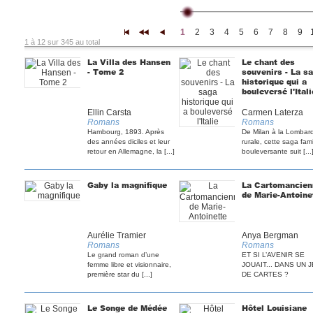
1
2
3
4
5
6
7
8
9
|<
<<
<
1 à 12 sur 345 au total
La Villa des Hansen
Le chant des
- Tome 2
souvenirs - La s
historique qui a
bouleversé l'Itali
Ellin Carsta
Carmen Laterza
Romans
Romans
Hambourg, 1893. Après
De Milan à la Lombar
des années di­ciles et leur
rurale, cette saga fami
retour en Allemagne, la [...]
bouleversante suit [...
Gaby la magnifique
La Cartomancien
de Marie-Antoine
Aurélie Tramier
Anya Bergman
Romans
Romans
Le grand roman d’une
ET SI L’AVENIR SE
femme libre et visionnaire,
JOUAIT... DANS UN 
première star du [...]
DE CARTES ?
Le Songe de Médée
Hôtel Louisiane