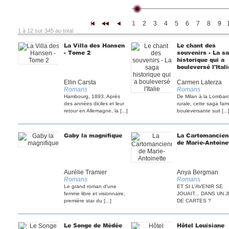
1
2
3
4
5
6
7
8
9
|<
<<
<
1 à 12 sur 345 au total
La Villa des Hansen
Le chant des
- Tome 2
souvenirs - La s
historique qui a
bouleversé l'Itali
Ellin Carsta
Carmen Laterza
Romans
Romans
Hambourg, 1893. Après
De Milan à la Lombar
des années di­ciles et leur
rurale, cette saga fami
retour en Allemagne, la [...]
bouleversante suit [...
Gaby la magnifique
La Cartomancien
de Marie-Antoine
Aurélie Tramier
Anya Bergman
Romans
Romans
Le grand roman d’une
ET SI L’AVENIR SE
femme libre et visionnaire,
JOUAIT... DANS UN 
première star du [...]
DE CARTES ?
Le Songe de Médée
Hôtel Louisiane