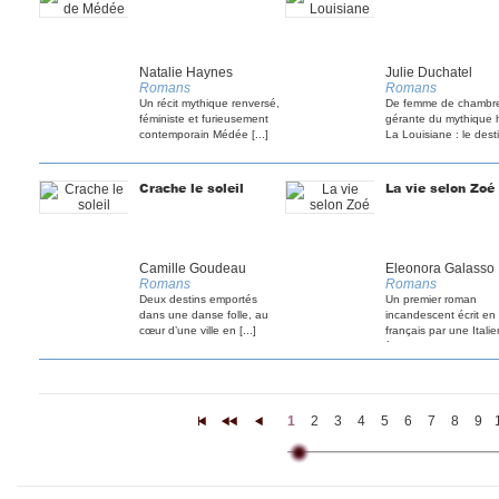
Natalie Haynes
Julie Duchatel
Romans
Romans
Un récit mythique renversé,
De femme de chambr
féministe et furieusement
gérante du mythique 
contemporain Médée [...]
La Louisiane : le destin
Crache le soleil
La vie selon Zoé
Camille Goudeau
Eleonora Galasso
Romans
Romans
Deux destins emportés
Un premier roman
dans une danse folle, au
incandescent écrit en
cœur d’une ville en [...]
français par une Itali
à la [...]
1
2
3
4
5
6
7
8
9
|<
<<
<