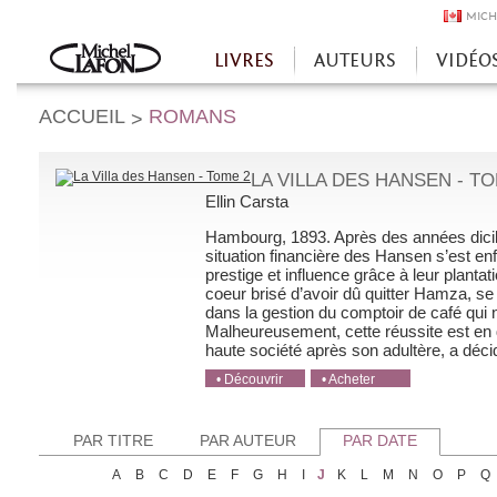
MICH
LIVRES
AUTEURS
VIDÉO
Accueil
ACCUEIL
ROMANS
>
LA VILLA DES HANSEN - TO
Ellin Carsta
Hambourg, 1893. Après des années di­cile
situation financière des Hansen s’est enfi
prestige et influence grâce à leur plant
coeur brisé d’avoir dû quitter Hamza, se
dans la gestion du comptoir de café qui
Malheureusement, cette réussite est en 
haute société après son adultère, a décidé
• Découvrir
• Acheter
• Acheter
• Acheter
• Acheter
PAR TITRE
PAR AUTEUR
PAR DATE
A
B
C
D
E
F
G
H
I
J
K
L
M
N
O
P
Q