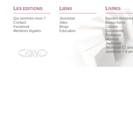
L
L
L
ES EDITIONS
IENS
IVRES
Qui sommes-nous ?
Jeunesse
Bandes dessiné
Contact
Sites
Beaux livres
Facebook
Blogs
Cuisine
Mentions légales
Education
Documents
Érotiques
Humour
Jeunesse
Jeunesse 12 ans 
Jeunesse 7-9 an