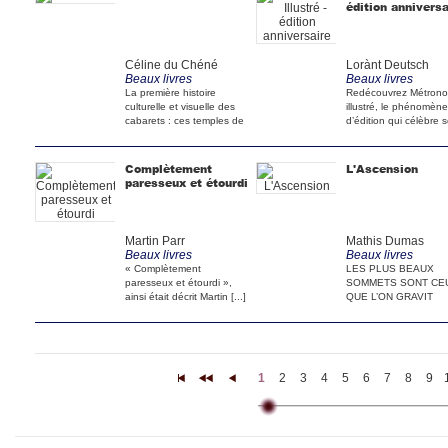
édition anniversa
Céline du Chéné
Lorànt Deutsch
Beaux livres
Beaux livres
La première histoire
Redécouvrez Métron
culturelle et visuelle des
illustré, le phénomène
cabarets : ces temples de
d’édition qui célèbre 
[...]
15 [...]
Complètement
L'Ascension
paresseux et étourdi
Martin Parr
Mathis Dumas
Beaux livres
Beaux livres
« Complètement
LES PLUS BEAUX
paresseux et étourdi »,
SOMMETS SONT CE
ainsi était décrit Martin [...]
QUE L’ON GRAVIT
ENSEMBLE. De la De
[...]
1
2
3
4
5
6
7
8
9
|<
<<
<