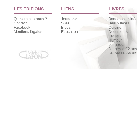
L
L
L
ES EDITIONS
IENS
IVRES
Qui sommes-nous ?
Jeunesse
Bandes dessiné
Contact
Sites
Beaux livres
Facebook
Blogs
Cuisine
Mentions légales
Education
Documents
Érotiques
Humour
Jeunesse
Jeunesse 12 ans 
Jeunesse 7-9 an