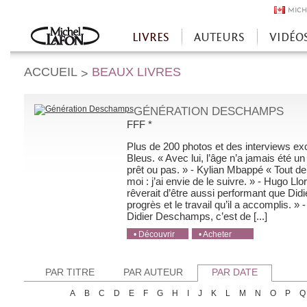
MICH
LIVRES
AUTEURS
VIDÉO
Accueil
ACCUEIL
BEAUX LIVRES
>
GÉNÉRATION DESCHAMPS
FFF *
Plus de 200 photos et des interviews ex
Bleus. « Avec lui, l’âge n’a jamais été un
prêt ou pas. » - Kylian Mbappé « Tout de 
moi : j’ai envie de le suivre. » - Hugo Ll
rêverait d’être aussi performant que Di
progrès et le travail qu’il a accomplis. »
Didier Deschamps, c’est de [...]
• Découvrir
• Acheter
• Acheter
• Acheter
• Acheter
PAR TITRE
PAR AUTEUR
PAR DATE
A
B
C
D
E
F
G
H
I
J
K
L
M
N
O
P
Q