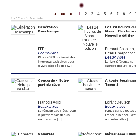
1
2
3
4
5
6
7
8
9
|<
<<
<
1 à 12 sur 315 au total
Génération
Les 24 heures du
Deschamps
Mans : l'histoire 
Nouvelle édition
FFF *
Bernard Bakalian,
Beaux livres
Henri Charpentier
Beaux livres
Plus de 200 photos et des
interviews exclusives pour
Le livre référence sur
revivre l’épopée des [...]
l’histoire des 24 Heur
Mans.Un chapitre [...]
Concorde - Notre
A toute berzingue
part de rêve
Tome 3
François Adibi
Lorànt Deutsch
Beaux livres
Beaux livres
Le témoignage inédit, pour
Partez sur les routes 
la première fois depuis
France à la découver
vingt ans, de [...]
nouvelles villes [...]
Cabarets
Métronome Illust