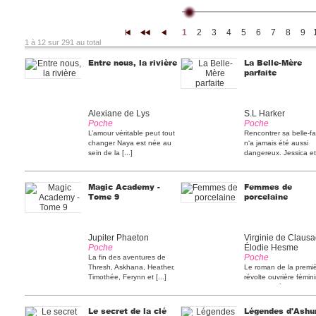
1
2
3
4
5
6
7
8
9
|<
<<
<
1 à 12 sur 291 au total
Entre nous, la rivière
La Belle-Mère
parfaite
Alexiane de Lys
S.L Harker
Poche
Poche
L’amour véritable peut tout
Rencontrer sa belle-fa
changer Naya est née au
n‘a jamais été aussi
sein de la [...]
dangereux. Jessica et 
Magic Academy -
Femmes de
Tome 9
porcelaine
Jupiter Phaeton
Virginie de Clausa
Poche
Élodie Hesme
Poche
La fin des aventures de
Thresh, Askhana, Heather,
Le roman de la premi
Timothée, Ferynn et [...]
révolte ouvrière fémin
En 1905, à Limoges, [
Le secret de la clé
Légendes d'Ashu