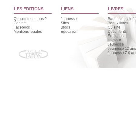
L
L
L
ES EDITIONS
IENS
IVRES
Qui sommes-nous ?
Jeunesse
Bandes dessiné
Contact
Sites
Beaux livres
Facebook
Blogs
Cuisine
Mentions légales
Education
Documents
Érotiques
Humour
Jeunesse
Jeunesse 12 ans 
Jeunesse 7-9 an