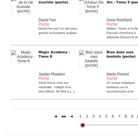
écarlate (poche)
Sïn - Tome 5 (po
David Farr
Anne Robillard
Poche
Poche
David Farr est l’un des plus
Wellan, Yérah et la R
grands scénaristes anglais.
Eannah cherchent à
atteindre Antoum le p
[...]
Magic Academy -
Bien dans mes
Tome 8
baskets (poche)
Jupiter Phaeton
Marie Pimont
Poche
Poche
Cette fois la crise est
Un roman initiatique
maximale : malgré tous
lumineux sur la
mes efforts, Sir Dolt a [...]
reconstruction et le
pardon, porté [...]
1
2
3
4
5
6
7
8
9
|<
<<
<