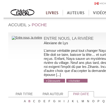
MICH
LIVRES
AUTEURS
VIDÉO
Accueil
ACCUEIL
POCHE
>
ENTRE NOUS, LA RIVIÈRE
Alexiane de Lys
L’amour véritable peut tout changer Naya
Elle doit se taire, baisser la tête… et su
reçus. Enfant, Naya sauve un mystérieu
rivière du village. Neuf ans plus tard, d
roi exigent l’impôt dû par les Zihanis. I
d’autre choix que d’accepter la demande 
épouse [...]
• Découvrir
• Acheter
• Acheter
• Acheter
• Acheter
PAR TITRE
PAR AUTEUR
PAR DATE
A
B
C
D
E
F
G
H
I
J
K
L
M
N
O
P
Q