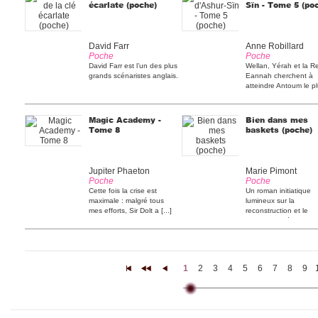
écarlate (poche)
Sïn - Tome 5 (po
David Farr
Anne Robillard
Poche
Poche
David Farr est l’un des plus
Wellan, Yérah et la R
grands scénaristes anglais.
Eannah cherchent à
atteindre Antoum le p
[...]
Magic Academy -
Bien dans mes
Tome 8
baskets (poche)
Jupiter Phaeton
Marie Pimont
Poche
Poche
Cette fois la crise est
Un roman initiatique
maximale : malgré tous
lumineux sur la
mes efforts, Sir Dolt a [...]
reconstruction et le
pardon, porté [...]
1
2
3
4
5
6
7
8
9
|<
<<
<