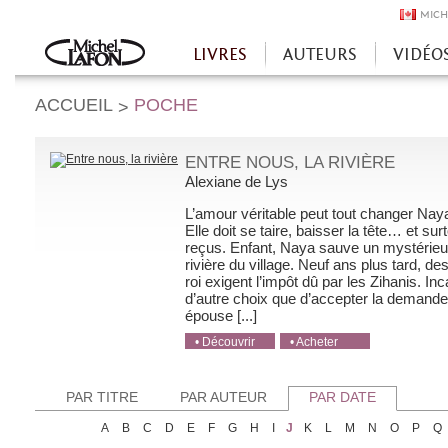
MICH
LIVRES
AUTEURS
VIDÉO
Accueil
ACCUEIL
POCHE
>
ENTRE NOUS, LA RIVIÈRE
Alexiane de Lys
L’amour véritable peut tout changer Naya
Elle doit se taire, baisser la tête… et su
reçus. Enfant, Naya sauve un mystérieu
rivière du village. Neuf ans plus tard, d
roi exigent l’impôt dû par les Zihanis. I
d’autre choix que d’accepter la demande 
épouse [...]
• Découvrir
• Acheter
• Acheter
• Acheter
• Acheter
PAR TITRE
PAR AUTEUR
PAR DATE
A
B
C
D
E
F
G
H
I
J
K
L
M
N
O
P
Q