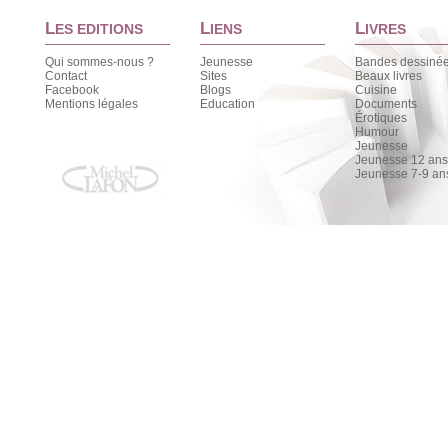
L
L
L
ES EDITIONS
IENS
IVRES
Qui sommes-nous ?
Jeunesse
Bandes dessiné
Contact
Sites
Beaux livres
Facebook
Blogs
Cuisine
Mentions légales
Education
Documents
Érotiques
Humour
Jeunesse
Jeunesse 12 ans 
Jeunesse 7-9 an