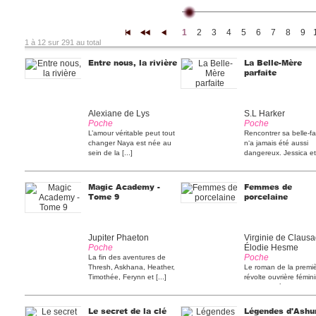
1
2
3
4
5
6
7
8
9
|<
<<
<
1 à 12 sur 291 au total
Entre nous, la rivière
La Belle-Mère
parfaite
Alexiane de Lys
S.L Harker
Poche
Poche
L’amour véritable peut tout
Rencontrer sa belle-fa
changer Naya est née au
n‘a jamais été aussi
sein de la [...]
dangereux. Jessica et 
Magic Academy -
Femmes de
Tome 9
porcelaine
Jupiter Phaeton
Virginie de Clausa
Poche
Élodie Hesme
Poche
La fin des aventures de
Thresh, Askhana, Heather,
Le roman de la premi
Timothée, Ferynn et [...]
révolte ouvrière fémin
En 1905, à Limoges, [
Le secret de la clé
Légendes d'Ashu